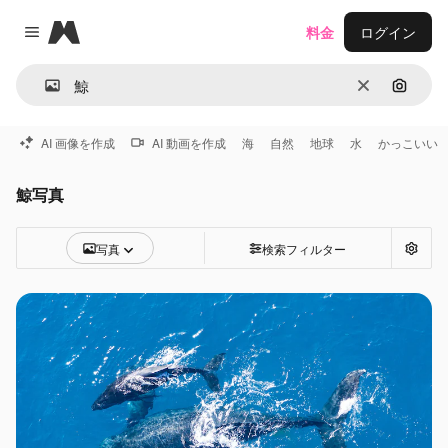
Magnific
料金
ログイン
Close menu
消去
画像で
AI 画像を作成
AI 動画を作成
海
自然
地球
水
かっこいい
鯨写真
写真
検索フィルター