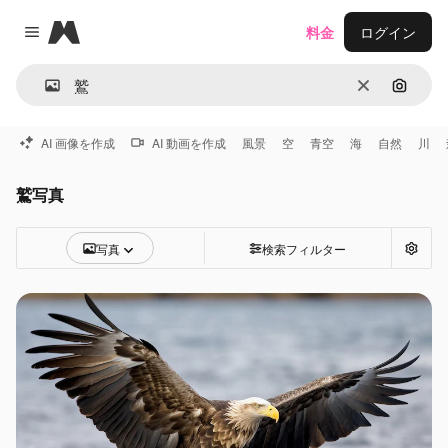
Magnific
料金
ログイン
Close menu
消去
画像で
AI 画像を作成
AI 動画を作成
風景
空
青空
海
自然
川
鷲写真
写真
検索フィルター