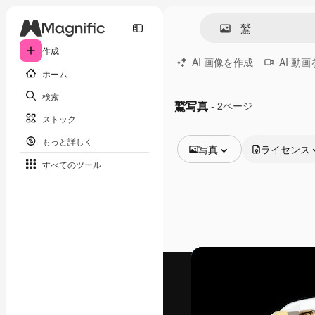
作成
AI 画像を作成
AI 動
ホーム
検索
鷲写真
- 2ページ
ストック
もっと詳しく
写真
ライセンス
すべてのツール
全ての画像
ベクトル
イラスト
写真
PSD
テンプレート
モックアップ
動画
映像素材
モーショングラフィックス
動画テンプレート
アイコン
3D モデル