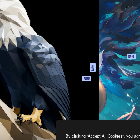
製品
はじめに
ティブ制作を導くためのプラ
Spaces
Academy
クリエイター、企業、代理
AI アシスタント
ドキュメント
含む100万人以上が利用して
AI 画像生成ツール
サポート
AI 動画生成ツール
利用規約
AI 音声合成ツール
プライバシーポリ
シー
ストックコンテン
ツ
オリジナル
新規
Claude/ChatGPT
クッキーポリシー
新
規
向けMCP
トラストセンター
エージェント
アフィリエイト
新規
API
法人向け
モバイルアプリ
すべてのMagnificツ
ール
2026
Freepik Company S.L.U.
無断複写・転載を禁じます
.
By clicking “Accept All Cookies”, you agr