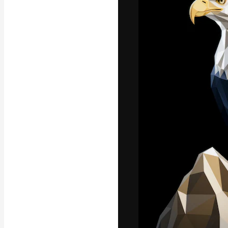
フォント
最高のクリエイ
ットフォーム。
店、スタジオを
います。
日本語
Copyright © 2010-