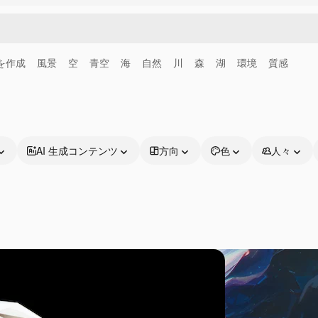
画を作成
風景
空
青空
海
自然
川
森
湖
環境
質感
AI 生成コンテンツ
方向
色
人々