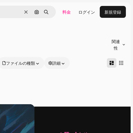
料金
ログイン
新規登録
消去
画像で検索
検索
関連
性
ファイルの種類
詳細