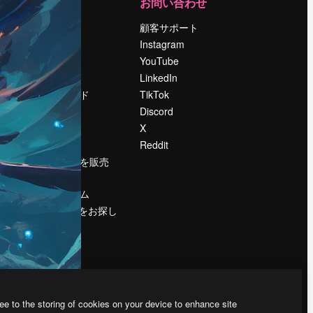
運営
お問い合わせ
料金
顧客サポート
会社概要
Instagram
Reviews
YouTube
採用情報
LinkedIn
検索トレンド
TikTok
ブログ
Discord
イベント
X
Slidesgo
Reddit
コンテンツを販売
する
プレスルーム
magnific.aiをお探し
ですか？
ee to the storing of cookies on your device to enhance site