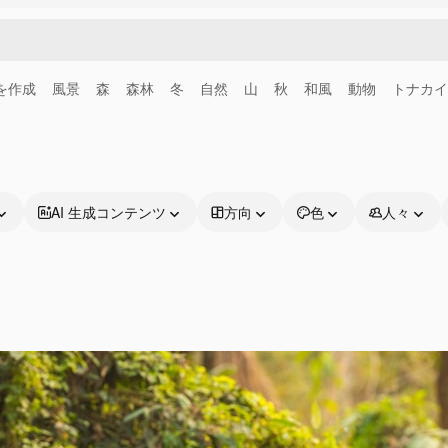
画を作成
風景
森
森林
冬
自然
山
秋
和風
動物
トナカイ
AI 生成コンテンツ
方向
色
人々