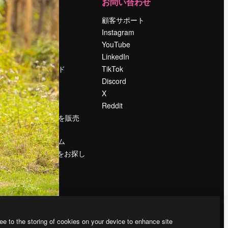
運営
お問い合わせ
料金
顧客サポート
会社概要
Instagram
Reviews
YouTube
採用情報
LinkedIn
検索トレンド
TikTok
ブログ
Discord
イベント
X
Slidesgo
Reddit
コンテンツを販売
する
プレスルーム
magnific.aiをお探し
ですか？
ee to the storing of cookies on your device to enhance site