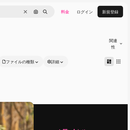
料金
ログイン
新規登録
消去
画像で検索
検索
関連
性
ファイルの種類
詳細