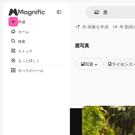
作成
AI 画像を作成
AI 動
ホーム
検索
鹿写真
ストック
もっと詳しく
写真
ライセンス
すべてのツール
全ての画像
ベクトル
イラスト
写真
PSD
テンプレート
モックアップ
動画
映像素材
モーショングラフィックス
動画テンプレート
アイコン
3D モデル