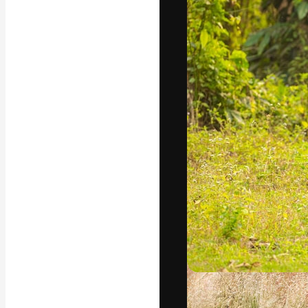
フォント
最高のクリエイ
ットフォーム。
店、スタジオを
います。
日本語
Copyright © 2010-