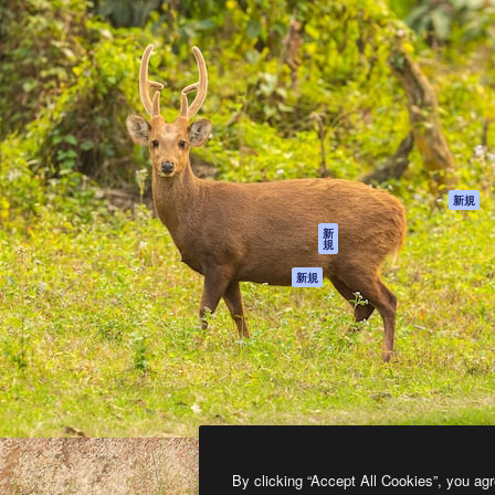
製品
はじめに
ティブ制作を導くためのプラ
Spaces
Academy
クリエイター、企業、代理
AI アシスタント
ドキュメント
含む100万人以上が利用して
AI 画像生成ツール
サポート
AI 動画生成ツール
利用規約
AI 音声合成ツール
プライバシーポリ
シー
ストックコンテン
ツ
オリジナル
新規
Claude/ChatGPT
クッキーポリシー
新
規
向けMCP
トラストセンター
エージェント
アフィリエイト
新規
API
法人向け
モバイルアプリ
すべてのMagnificツ
ール
2026
Freepik Company S.L.U.
無断複写・転載を禁じます
.
By clicking “Accept All Cookies”, you agr