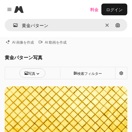
Magnific
料金
ログイン
Close menu
消去
画像で
AI 画像を作成
AI 動画を作成
黄金パターン写真
写真
検索フィルター