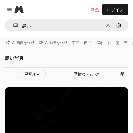
Magnific
料金
ログイン
Close menu
消去
画像で
AI 画像を作成
AI 動画を作成
宇宙
夜空
深海
影
墨
夜
黒い写真
写真
検索フィルター