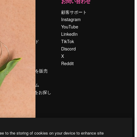
運営
お問い合わせ
料金
顧客サポート
会社概要
Instagram
Reviews
YouTube
採用情報
LinkedIn
検索トレンド
TikTok
ブログ
Discord
イベント
X
Slidesgo
Reddit
コンテンツを販売
する
プレスルーム
magnific.aiをお探し
ですか？
ee to the storing of cookies on your device to enhance site