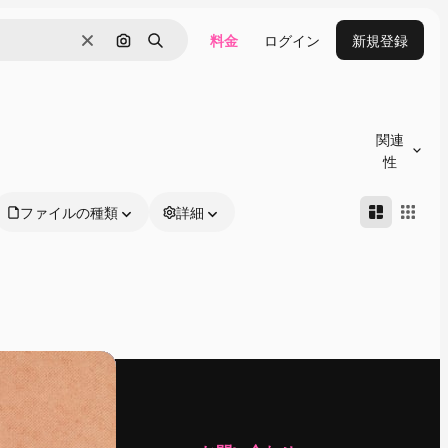
料金
ログイン
新規登録
消去
画像で検索
検索
関連
性
ファイルの種類
詳細