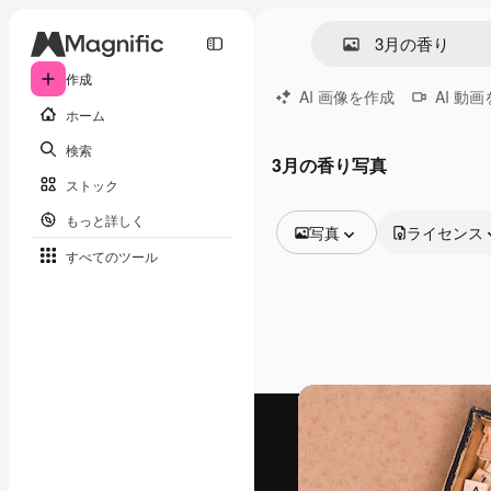
作成
AI 画像を作成
AI 動
ホーム
検索
3月の香り写真
ストック
もっと詳しく
写真
ライセンス
すべてのツール
全ての画像
ベクトル
イラスト
写真
PSD
テンプレート
モックアップ
動画
映像素材
モーショングラフィックス
動画テンプレート
アイコン
3D モデル