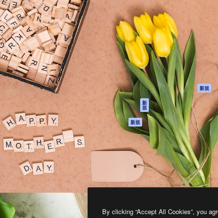
製品
はじめに
ティブ制作を導くためのプラ
Spaces
Academy
クリエイター、企業、代理
AI アシスタント
ドキュメント
含む100万人以上が利用して
AI 画像生成ツール
サポート
AI 動画生成ツール
利用規約
AI 音声合成ツール
プライバシーポリ
シー
ストックコンテン
ツ
オリジナル
新規
Claude/ChatGPT
クッキーポリシー
新
規
向けMCP
トラストセンター
エージェント
アフィリエイト
新規
API
法人向け
モバイルアプリ
すべてのMagnificツ
ール
2026
Freepik Company S.L.U.
無断複写・転載を禁じます
.
By clicking “Accept All Cookies”, you agr