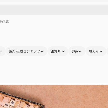
画を作成
AI 生成コンテンツ
方向
色
人々