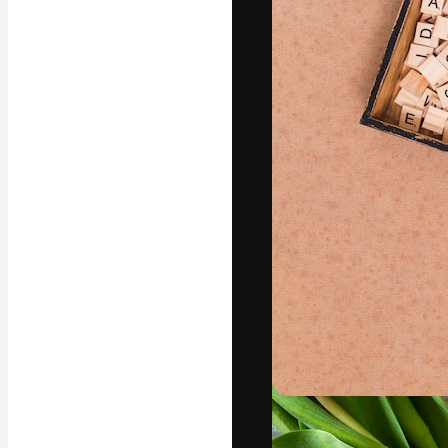
フォント
最高のクリエイ
ットフォーム。
店、スタジオを
います。
日本語
Copyright © 2010-