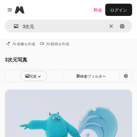
Magnific
料金
ログイン
Close menu
消去
画像で
AI 画像を作成
AI 動画を作成
3次元写真
写真
検索フィルター