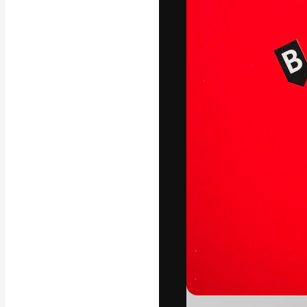
フォント
最高のクリエイ
ットフォーム。
店、スタジオを
います。
日本語
Copyright © 2010-