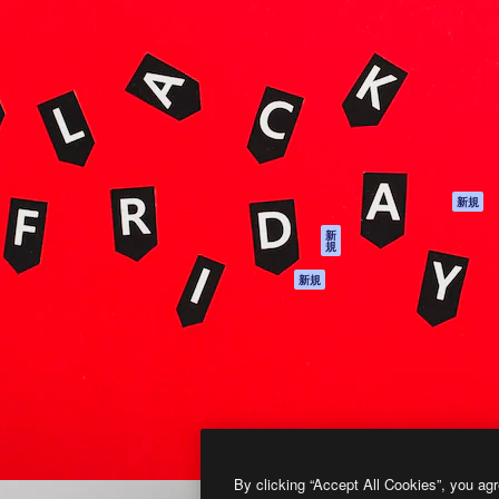
製品
はじめに
ティブ制作を導くためのプラ
Spaces
Academy
クリエイター、企業、代理
AI アシスタント
ドキュメント
含む100万人以上が利用して
AI 画像生成ツール
サポート
AI 動画生成ツール
利用規約
AI 音声合成ツール
プライバシーポリ
シー
ストックコンテン
ツ
オリジナル
新規
Claude/ChatGPT
クッキーポリシー
新
規
向けMCP
トラストセンター
エージェント
アフィリエイト
新規
API
法人向け
モバイルアプリ
すべてのMagnificツ
ール
2026
Freepik Company S.L.U.
無断複写・転載を禁じます
.
By clicking “Accept All Cookies”, you agr