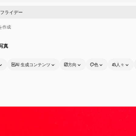
画を作成
写真
AI 生成コンテンツ
方向
色
人々