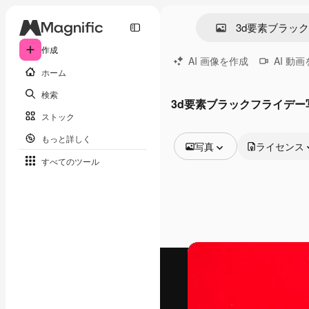
作成
AI 画像を作成
AI 動
ホーム
検索
3d要素ブラックフライデー
ストック
もっと詳しく
写真
ライセンス
すべてのツール
全ての画像
ベクトル
イラスト
写真
PSD
テンプレート
モックアップ
動画
映像素材
モーショングラフィックス
動画テンプレート
アイコン
3D モデル