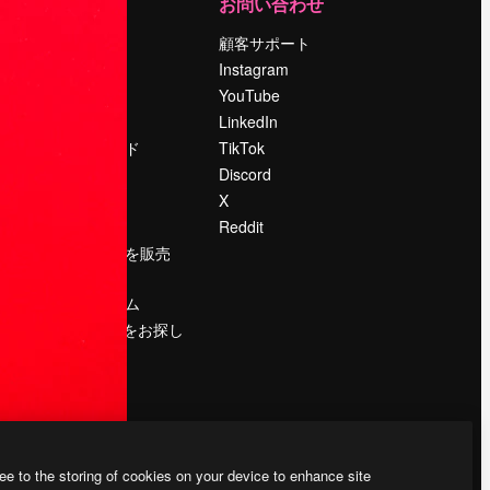
運営
お問い合わせ
料金
顧客サポート
会社概要
Instagram
Reviews
YouTube
採用情報
LinkedIn
検索トレンド
TikTok
ブログ
Discord
イベント
X
Slidesgo
Reddit
コンテンツを販売
する
プレスルーム
magnific.aiをお探し
ですか？
ee to the storing of cookies on your device to enhance site