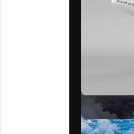
フォント
最高のクリエイ
ットフォーム。
店、スタジオを
います。
日本語
Copyright © 2010-