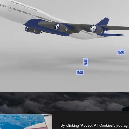
製品
はじめに
ティブ制作を導くためのプラ
Spaces
Academy
クリエイター、企業、代理
AI アシスタント
ドキュメント
含む100万人以上が利用して
AI 画像生成ツール
サポート
AI 動画生成ツール
利用規約
AI 音声合成ツール
プライバシーポリ
シー
ストックコンテン
ツ
オリジナル
新規
Claude/ChatGPT
クッキーポリシー
新
規
向けMCP
トラストセンター
エージェント
アフィリエイト
新規
API
法人向け
モバイルアプリ
すべてのMagnificツ
ール
2026
Freepik Company S.L.U.
無断複写・転載を禁じます
.
By clicking “Accept All Cookies”, you agr