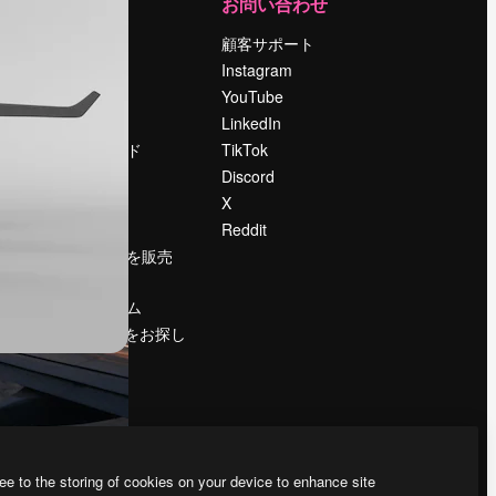
運営
お問い合わせ
料金
顧客サポート
会社概要
Instagram
Reviews
YouTube
採用情報
LinkedIn
検索トレンド
TikTok
ブログ
Discord
イベント
X
Slidesgo
Reddit
コンテンツを販売
する
プレスルーム
magnific.aiをお探し
ですか？
ee to the storing of cookies on your device to enhance site