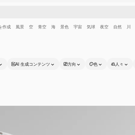
画を作成
風景
空
青空
海
景色
宇宙
気球
夜空
自然
川
AI 生成コンテンツ
方向
色
人々