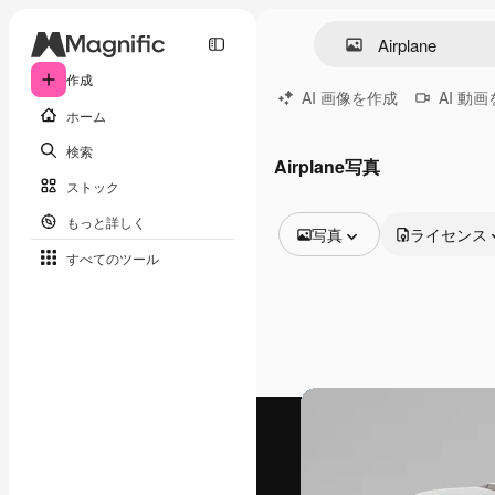
作成
AI 画像を作成
AI 動
ホーム
検索
Airplane写真
ストック
もっと詳しく
写真
ライセンス
すべてのツール
全ての画像
ベクトル
イラスト
写真
PSD
テンプレート
モックアップ
動画
映像素材
モーショングラフィックス
動画テンプレート
アイコン
3D モデル