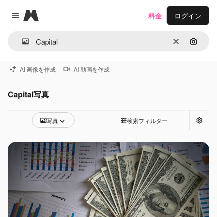
Magnific
料金
ログイン
Close menu
消去
画像で
AI 画像を作成
AI 動画を作成
Capital写真
写真
検索フィルター