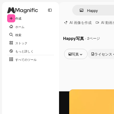
作成
AI 画像を作成
AI 動
ホーム
検索
Happy写真
- 2ページ
ストック
もっと詳しく
写真
ライセンス
すべてのツール
全ての画像
ベクトル
イラスト
写真
PSD
テンプレート
モックアップ
動画
映像素材
モーショングラフィックス
動画テンプレート
アイコン
3D モデル