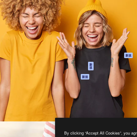
製品
はじめに
ティブ制作を導くためのプラ
Spaces
Academy
クリエイター、企業、代理
AI アシスタント
ドキュメント
含む100万人以上が利用して
AI 画像生成ツール
サポート
AI 動画生成ツール
利用規約
AI 音声合成ツール
プライバシーポリ
シー
ストックコンテン
ツ
オリジナル
新規
Claude/ChatGPT
クッキーポリシー
新
規
向けMCP
トラストセンター
エージェント
アフィリエイト
新規
API
法人向け
モバイルアプリ
すべてのMagnificツ
ール
2026
Freepik Company S.L.U.
無断複写・転載を禁じます
.
By clicking “Accept All Cookies”, you agr