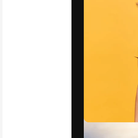
フォント
最高のクリエイ
ットフォーム。
店、スタジオを
います。
日本語
Copyright © 2010-