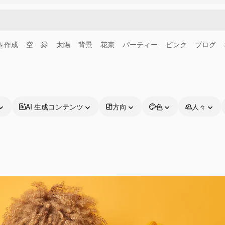
画を作成
空
緑
太陽
背景
花束
パーティー
ピンク
ブログ
AI 生成コンテンツ
方向
色
人々