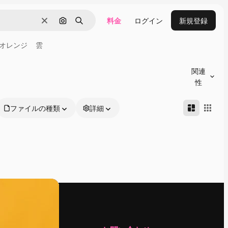
料金
ログイン
新規登録
消去
画像で検索
検索
オレンジ
雲
関連
性
ファイルの種類
詳細