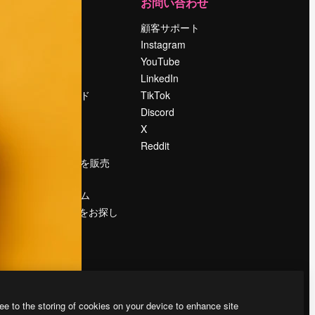
運営
お問い合わせ
料金
顧客サポート
会社概要
Instagram
Reviews
YouTube
採用情報
LinkedIn
検索トレンド
TikTok
ブログ
Discord
イベント
X
Slidesgo
Reddit
コンテンツを販売
する
プレスルーム
magnific.aiをお探し
ですか？
ee to the storing of cookies on your device to enhance site