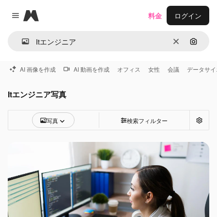
Magnific
料金
ログイン
Close menu
消去
画像で
AI 画像を作成
AI 動画を作成
オフィス
女性
会議
データサイ
Itエンジニア写真
写真
検索フィルター