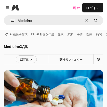
Magnific
料金
ログイン
Close menu
消去
画像で
AI 画像を作成
AI 動画を作成
健康
未来
手術
医療
病院
Medicine写真
写真
検索フィルター