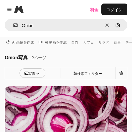
Magnific
料金
ログイン
Close menu
消去
画像で
AI 画像を作成
AI 動画を作成
自然
カフェ
サラダ
背景
テ
Onion写真
- 2ページ
写真
検索フィルター