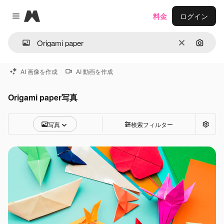
Magnific
料金
ログイン
Close menu
消去
画像で
AI 画像を作成
AI 動画を作成
Origami paper写真
写真
検索フィルター