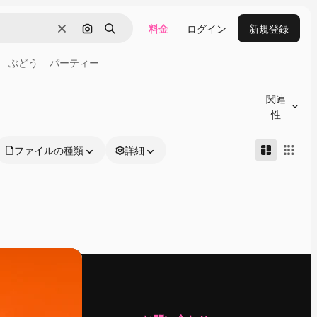
料金
ログイン
新規登録
消去
画像で検索
検索
ぶどう
パーティー
関連
性
ファイルの種類
詳細