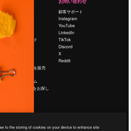
運営
お問い合わせ
料金
顧客サポート
会社概要
Instagram
Reviews
YouTube
採用情報
LinkedIn
検索トレンド
TikTok
ブログ
Discord
イベント
X
Slidesgo
Reddit
コンテンツを販売
する
プレスルーム
magnific.aiをお探し
ですか？
ee to the storing of cookies on your device to enhance site