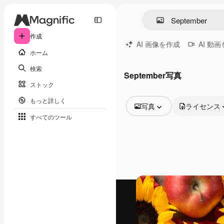
作成
AI 画像を作成
AI 動
ホーム
検索
September写真
ストック
もっと詳しく
写真
ライセンス
すべてのツール
全ての画像
ベクトル
イラスト
写真
PSD
テンプレート
モックアップ
動画
映像素材
モーショングラフィックス
動画テンプレート
アイコン
3D モデル