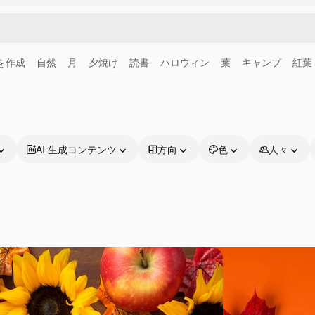
画を作成
自然
月
夕焼け
読書
ハロウィン
葉
キャンプ
紅葉
AI 生成コンテンツ
方向
色
人々