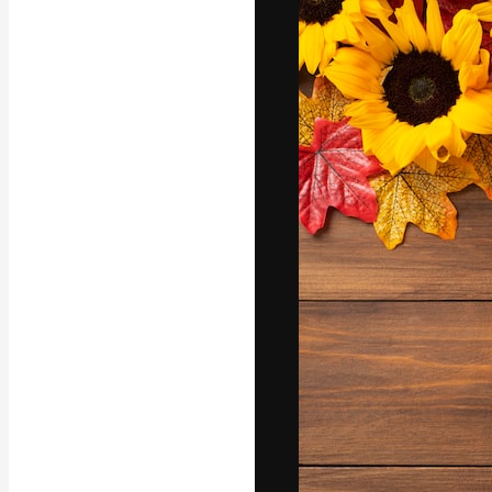
フォント
最高のクリエイ
ットフォーム。
店、スタジオを
います。
日本語
Copyright © 2010-