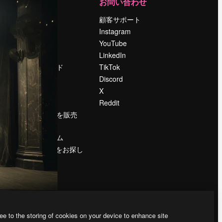
運営
お問い合わせ
料金
顧客サポート
会社概要
Instagram
Reviews
YouTube
採用情報
LinkedIn
検索トレンド
TikTok
ブログ
Discord
イベント
X
Slidesgo
Reddit
コンテンツを販売
する
プレスルーム
magnific.aiをお探し
ですか？
ee to the storing of cookies on your device to enhance site