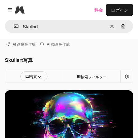
Magnific
料金
ログイン
Close menu
消去
画像で
AI 画像を作成
AI 動画を作成
Skullart写真
写真
検索フィルター