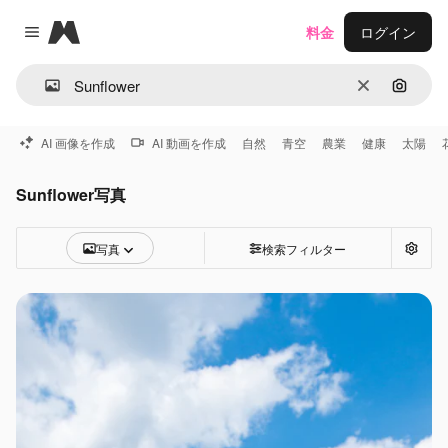
Magnific
料金
ログイン
Close menu
消去
画像で
AI 画像を作成
AI 動画を作成
自然
青空
農業
健康
太陽
Sunflower写真
写真
検索フィルター