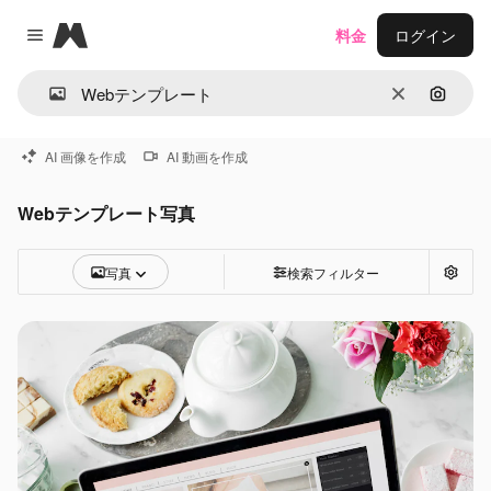
Magnific
料金
ログイン
Close menu
消去
画像で
AI 画像を作成
AI 動画を作成
Webテンプレート写真
写真
検索フィルター