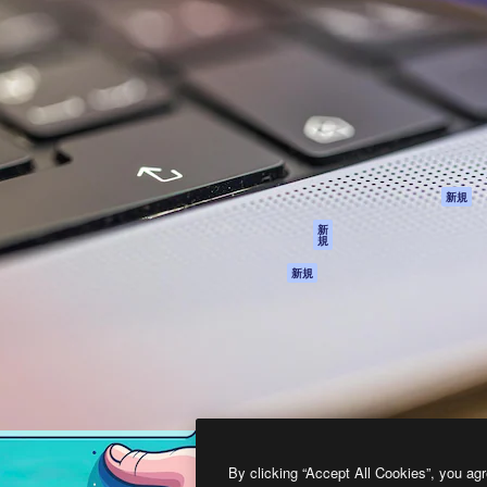
製品
はじめに
ティブ制作を導くためのプラ
Spaces
Academy
クリエイター、企業、代理
AI アシスタント
ドキュメント
含む100万人以上が利用して
AI 画像生成ツール
サポート
AI 動画生成ツール
利用規約
AI 音声合成ツール
プライバシーポリ
シー
ストックコンテン
ツ
オリジナル
新規
Claude/ChatGPT
クッキーポリシー
新
規
向けMCP
トラストセンター
エージェント
アフィリエイト
新規
API
法人向け
モバイルアプリ
すべてのMagnificツ
ール
2026
Freepik Company S.L.U.
無断複写・転載を禁じます
.
By clicking “Accept All Cookies”, you agr