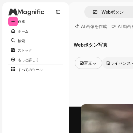
作成
AI 画像を作成
AI 動
ホーム
検索
Webボタン写真
ストック
もっと詳しく
写真
ライセンス
すべてのツール
全ての画像
ベクトル
イラスト
写真
PSD
テンプレート
モックアップ
動画
映像素材
モーショングラフィックス
動画テンプレート
アイコン
3D モデル