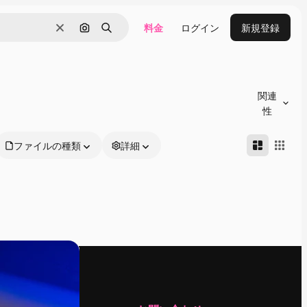
料金
ログイン
新規登録
消去
画像で検索
検索
関連
性
ファイルの種類
詳細