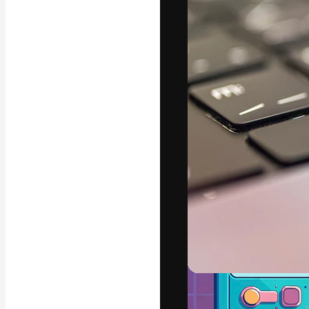
フォント
最高のクリエイ
ットフォーム。
店、スタジオを
います。
日本語
Copyright © 2010-