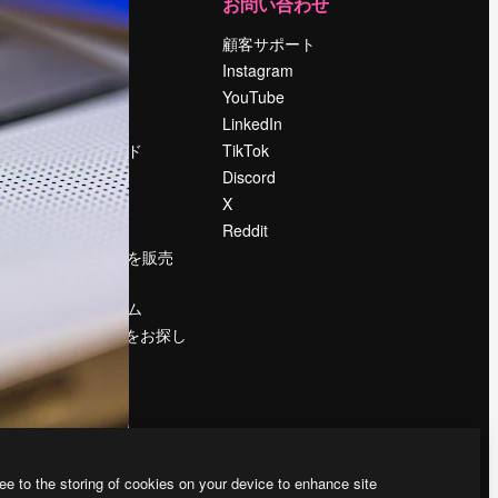
運営
お問い合わせ
料金
顧客サポート
会社概要
Instagram
Reviews
YouTube
採用情報
LinkedIn
検索トレンド
TikTok
ブログ
Discord
イベント
X
Slidesgo
Reddit
コンテンツを販売
する
プレスルーム
magnific.aiをお探し
ですか？
ee to the storing of cookies on your device to enhance site