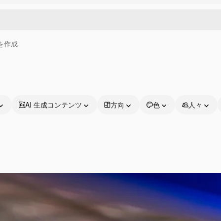
画を作成
AI 生成コンテンツ
方向
色
人々