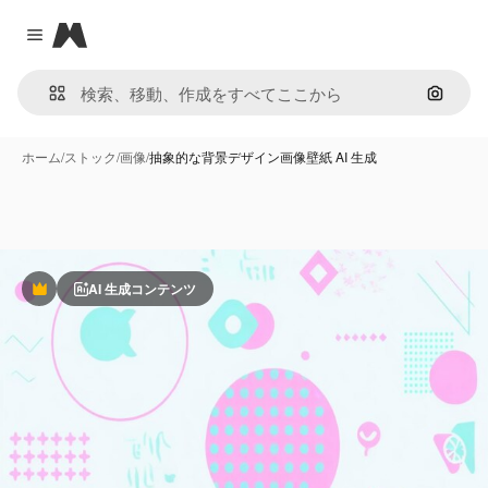
Magnific
Close menu
画像で
ホーム
/
ストック
/
画像
/
抽象的な背景デザイン画像壁紙 AI 生成
AI 生成コンテンツ
Premium