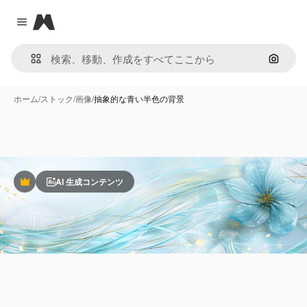
Magnific
Close menu
画像で
ホーム
/
ストック
/
画像
/
抽象的な青い半色の背景
AI 生成コンテンツ
Premium