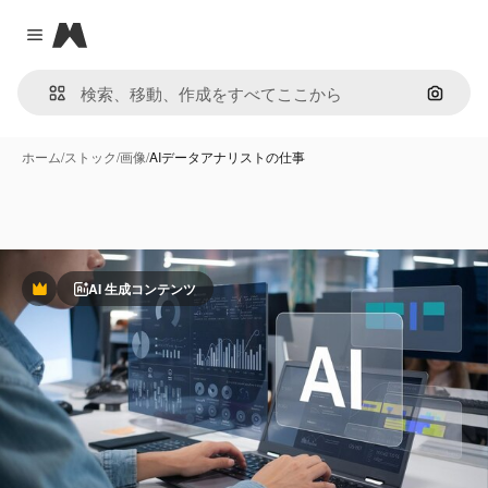
Magnific
Close menu
画像で
ホーム
/
ストック
/
画像
/
AIデータアナリストの仕事
AI 生成コンテンツ
Premium