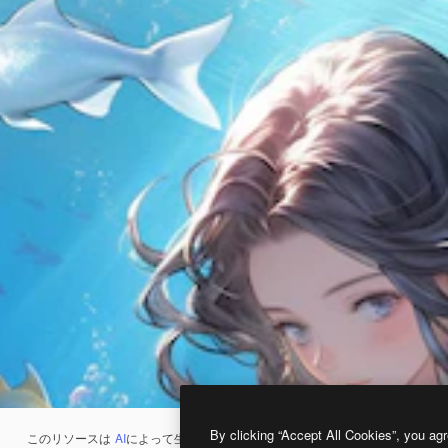
By clicking “Accept All Cookies”, you agr
このリソースは
AI
によって生成されたものです。
AI画像生成ツール
を使うと