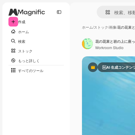
作成
ホーム
/
ストック
/
画像
/
花の花束
ホーム
検索
花の花束と岩の上に座っ
Workroom Studio
ストック
もっと詳しく
AI 生成コンテン
Premium
すべてのツール