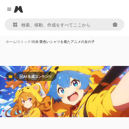
Magnific
Close menu
画像で
ホーム
/
ストック
/
画像
/
黄色いシャツを着たアニメの女の子
AI 生成コンテンツ
Premium