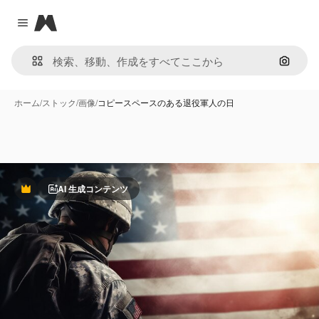
Magnific
Close menu
画像で
ホーム
/
ストック
/
画像
/
コピースペースのある退役軍人の日
AI 生成コンテンツ
Premium