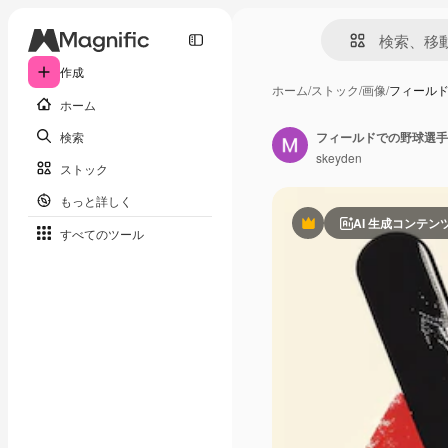
作成
ホーム
/
ストック
/
画像
/
フィール
ホーム
検索
フィールドでの野球選手
skeyden
ストック
もっと詳しく
AI 生成コンテン
Premium
すべてのツール