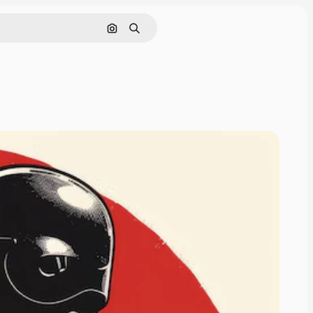
画像で検索
検索