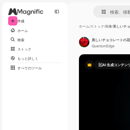
作成
ホーム
/
ストック
/
画像
/
美しいチ
ホーム
検索
美しいチョコレートの花
QuantumEdge
ストック
もっと詳しく
AI 生成コンテン
Premium
すべてのツール