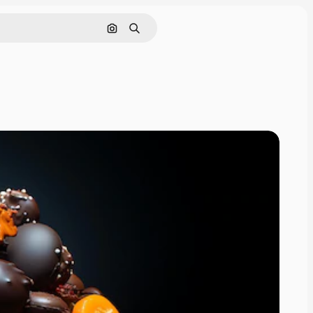
画像で検索
検索