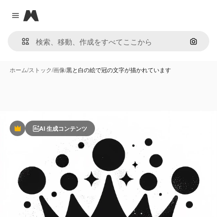
Magnific
Close menu
画像で
ホーム
/
ストック
/
画像
/
黒と白の絵で冠の文字が描かれています
AI 生成コンテンツ
Premium