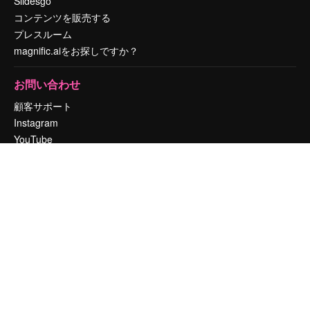
Slidesgo
コンテンツを販売する
プレスルーム
magnific.aiをお探しですか？
お問い合わせ
顧客サポート
Instagram
YouTube
LinkedIn
TikTok
Discord
X
Reddit
Copyright © 2010-
2026
Freepik Company S.L.U.
無断複写・転載を禁じま
す
.