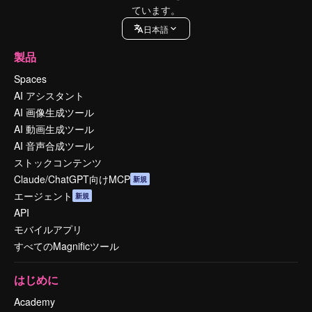
ています。
日本語
製品
Spaces
AI アシスタント
AI 画像生成ツール
AI 動画生成ツール
AI 音声合成ツール
ストックコンテンツ
Claude/ChatGPT向けMCP
新規
エージェント
新規
API
モバイルアプリ
すべてのMagnificツール
はじめに
Academy