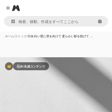
Magnific
Close menu
画像で
ホーム
/
ストック
/
画像
/
白い壁に背を向けて 柔らかい影を投げて …
AI 生成コンテンツ
Premium