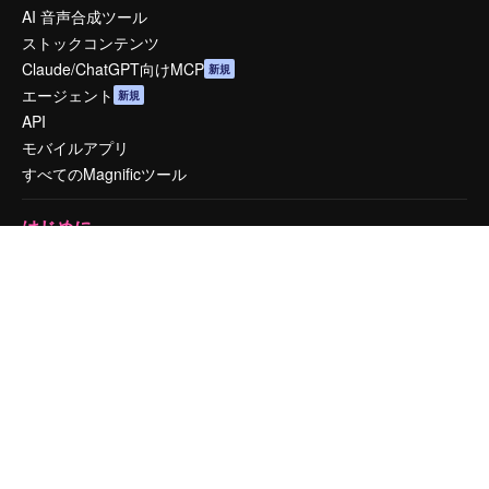
AI 音声合成ツール
ストックコンテンツ
Claude/ChatGPT向けMCP
新規
エージェント
新規
API
モバイルアプリ
すべてのMagnificツール
はじめに
Academy
ドキュメント
サポート
利用規約
プライバシーポリシー
オリジナル
新規
クッキーポリシー
トラストセンター
アフィリエイト