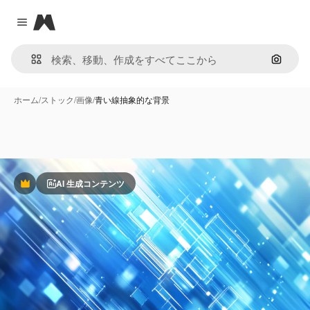
Magnific
Close menu
画像で
ホーム
/
ストック
/
画像
/
青い線抽象的な背景
AI 生成コンテンツ
Premium