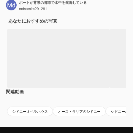
ボートが背景の都市で水中を航海している
mdsamim291291
あなたにおすすめの写真
関連動画
Premium
Premium
シドニーオペラハウス
オーストラリアのシドニー
シドニーハー