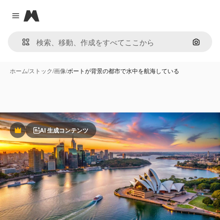
Magnific
Close menu
画像で
ホーム
/
ストック
/
画像
/
ボートが背景の都市で水中を航海している
AI 生成コンテンツ
Premium