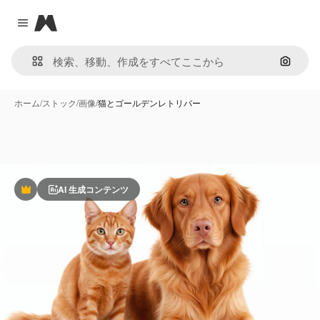
Magnific
Close menu
画像で
ホーム
/
ストック
/
画像
/
猫とゴールデンレトリバー
AI 生成コンテンツ
Premium