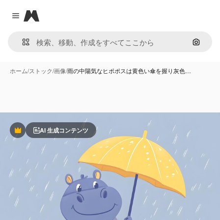
Magnific
Close menu
画像で
ホーム
/
ストック
/
画像
/
雨の中陽気なヒポポスは黄色い傘を握り灰色…
AI 生成コンテンツ
Premium