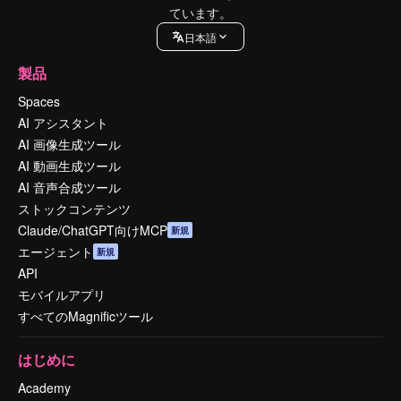
ています。
日本語
製品
Spaces
AI アシスタント
AI 画像生成ツール
AI 動画生成ツール
AI 音声合成ツール
ストックコンテンツ
Claude/ChatGPT向けMCP
新規
エージェント
新規
API
モバイルアプリ
すべてのMagnificツール
はじめに
Academy