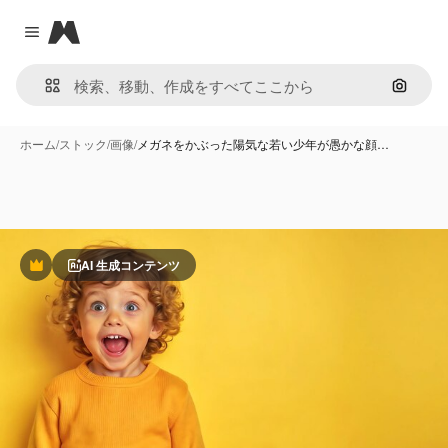
Magnific
Close menu
画像で
ホーム
/
ストック
/
画像
/
メガネをかぶった陽気な若い少年が愚かな顔…
AI 生成コンテンツ
Premium