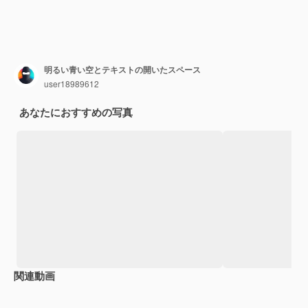
明るい青い空とテキストの開いたスペース
user18989612
あなたにおすすめの写真
関連動画
Premium
Premium
Premium
Premium