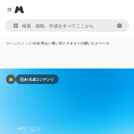
Magnific
Close menu
画像で
ホーム
/
ストック
/
画像
/
明るい青い空とテキストの開いたスペース
AI 生成コンテンツ
Premium