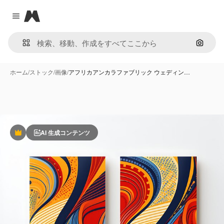
Magnific
Close menu
画像で
ホーム
/
ストック
/
画像
/
アフリカアンカラファブリック ウェディン…
AI 生成コンテンツ
Premium