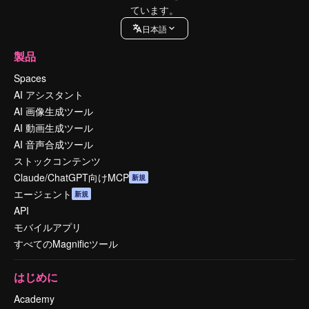
ています。
日本語
製品
Spaces
AI アシスタント
AI 画像生成ツール
AI 動画生成ツール
AI 音声合成ツール
ストックコンテンツ
Claude/ChatGPT向けMCP
新規
エージェント
新規
API
モバイルアプリ
すべてのMagnificツール
はじめに
Academy