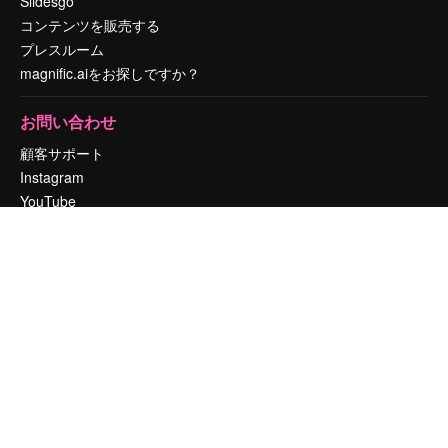
Slidesgo
コンテンツを販売する
プレスルーム
magnific.aiをお探しですか？
お問い合わせ
顧客サポート
Instagram
YouTube
LinkedIn
TikTok
Discord
X
Reddit
Copyright © 2010-
2026
Freepik Company S.L.U.
無断複写・転載を禁じま
す
.