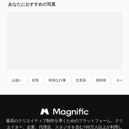
あなたにおすすめの写真
お祝い
封筒
特別な行事
文房具
招待状
カード
最高のクリエイティブ制作を導くためのプラットフォーム。クリ
エイター、企業、代理店、スタジオを含む100万人以上が利用し