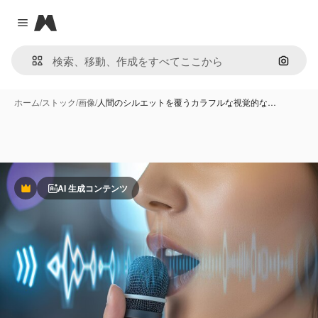
Magnific
Close menu
画像で
ホーム
/
ストック
/
画像
/
人間のシルエットを覆うカラフルな視覚的な…
AI 生成コンテンツ
Premium