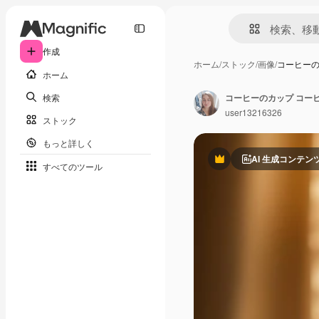
作成
ホーム
/
ストック
/
画像
/
コーヒーの
ホーム
検索
コーヒーのカップ コー
user13216326
ストック
もっと詳しく
AI 生成コンテン
Premium
すべてのツール