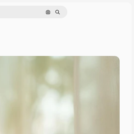
画像で検索
検索