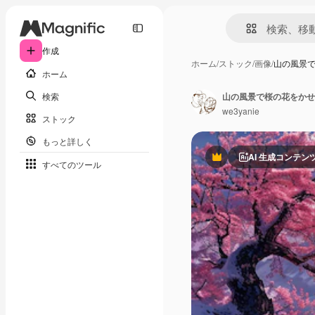
作成
ホーム
/
ストック
/
画像
/
山の風景で
ホーム
検索
山の風景で桜の花をかせ
we3yanie
ストック
もっと詳しく
AI 生成コンテン
Premium
すべてのツール