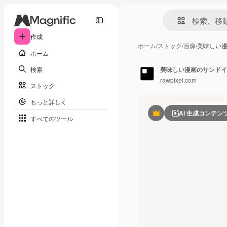
作成
ホーム
/
ストック
/
画像
/
美味しい
ホーム
検索
美味しい漫画のサンドイ
rawpixel.com
ストック
もっと詳しく
AI 生成コンテン
Premium
すべてのツール