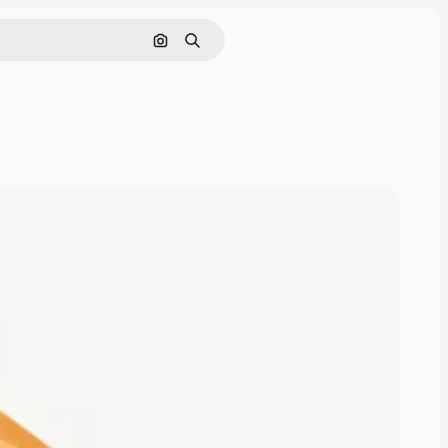
画像で検索
検索