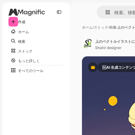
作成
ホーム
/
ストック
/
画像
/
上のベク
ホーム
検索
上のベクトルイラストに
Shahir designer
ストック
もっと詳しく
AI 生成コンテン
Premium
すべてのツール