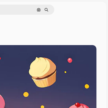
画像で検索
検索