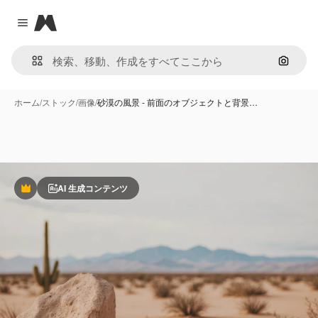
Magnific
Close menu
画像で
ホーム
/
ストック
/
画像
/
砂漠の風景 - 前面のオブジェクトと背景…
AI 生成コンテンツ
Premium