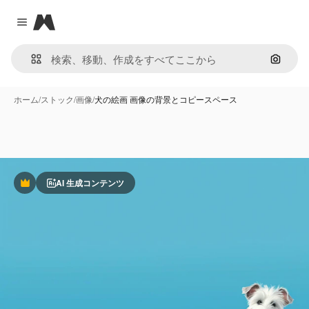
Magnific
Close menu
画像で
ホーム
/
ストック
/
画像
/
犬の絵画 画像の背景とコピースペース
AI 生成コンテンツ
Premium