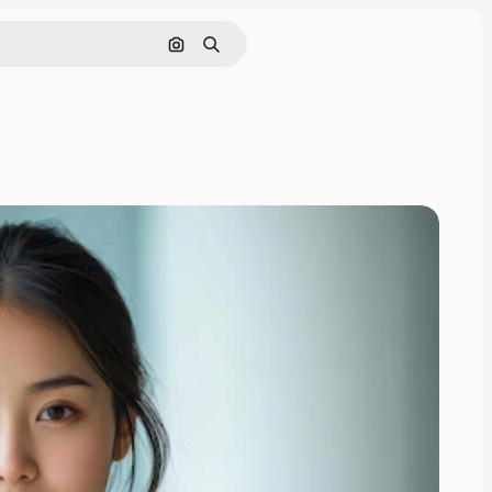
画像で検索
検索