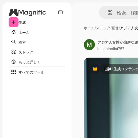
作成
ホーム
/
ストック
/
画像
/
アジア人
ホーム
検索
アジア人女性が強烈な運
husnainaltaf757
ストック
もっと詳しく
AI 生成コンテン
Premium
すべてのツール