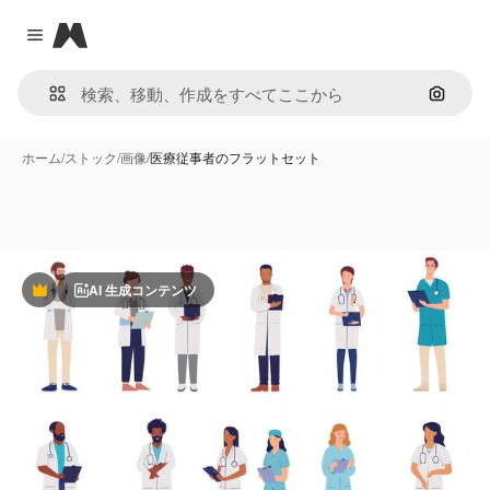
Magnific
Close menu
画像で
ホーム
/
ストック
/
画像
/
医療従事者のフラットセット
AI 生成コンテンツ
Premium