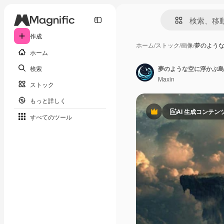
作成
ホーム
/
ストック
/
画像
/
夢のよう
ホーム
検索
夢のような空に浮かぶ島
Maxin
ストック
もっと詳しく
AI 生成コンテン
Premium
すべてのツール