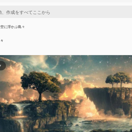
な空に浮かぶ島々
々
ツ