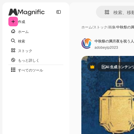
作成
ホーム
/
ストック
/
画像
/
中秋祭の
ホーム
検索
中秋祭の満月夜を祝う人
adobeyip2023
ストック
もっと詳しく
AI 生成コンテン
Premium
すべてのツール